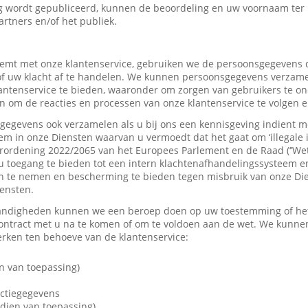
 wordt gepubliceerd, kunnen de beoordeling en uw voornaam ter
artners en/of het publiek.
mt met onze klantenservice, gebruiken we de persoonsgegevens d
f uw klacht af te handelen. We kunnen persoonsgegevens verzame
tenservice te bieden, waaronder om zorgen van gebruikers te on
 om de reacties en processen van onze klantenservice te volgen e
gevens ook verzamelen als u bij ons een kennisgeving indient me
em in onze Diensten waarvan u vermoedt dat het gaat om ‘illegale 
rordening 2022/2065 van het Europees Parlement en de Raad (‘’Wet
u toegang te bieden tot een intern klachtenafhandelingssysteem e
 te nemen en bescherming te bieden tegen misbruik van onze Dien
iensten.
andigheden kunnen we een beroep doen op uw toestemming of het 
contract met u na te komen of om te voldoen aan de wet. We kunne
ken ten behoeve van de klantenservice:
n van toepassing)
actiegegevens
dien van toepassing)