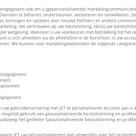
nsgegevens ook om u (gepersonaliseerde) marketingcommunicatie
iensten te beheren, ondersteunen, verbeteren en ontwikkelen. De
ws, kortingen en updates over nieuwe Partners en andere communi
marketing. We vertrouwen op uw toestemming, tenzij uw toestemming
ijke wetgeving. Wanneer u uw voorkeuren met betrekking tot het o
 kunt u zich afmelden via de afmeldlink in de berichten, in uw accou
nemen. We kunnen voor marketingdoeleinden de volgende categori
actiegegevens
oneel)
ptioneel)
iegegevens
len uw gebruikerservaring met JET te personaliseren en onze aan u
 mogelijk gebruik van geautomatiseerde besluitvorming en profile
adpleeg het gedeelte ‘Geautomatiseerde besluitvorming en profile
 waarin JET uw persoonsgegevens kan verwerken voor het promote