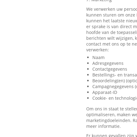
We verwerken uw persoo
kunnen sturen om onze D
kunnen het laatste nieu
er sprake is van direct 
hoofde van de toepassel
berichten wilt wijzigen,
contact met ons op te 
verwerken:
Naam
Adresgegevens
Contactgegevens
Bestellings- en trans
Beoordeling(en) (opti
Campagnegegevens (o
Apparaat-ID
Cookie- en technolog
Om ons in staat te stel
optimaliseren, maken we
marketingdoeleinden. Ra
meer informatie.
Er kunnen gevallen zijn