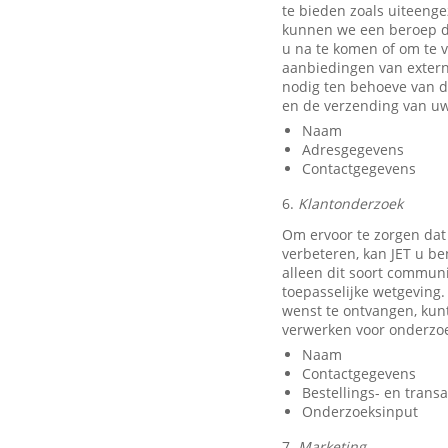
te bieden zoals uiteeng
kunnen we een beroep do
u na te komen of om te v
aanbiedingen van exter
nodig ten behoeve van d
en de verzending van uw
Naam
Adresgegevens
Contactgegevens
6.
Klantonderzoek
Om ervoor te zorgen dat
verbeteren, kan JET u b
alleen dit soort communi
toepasselijke wetgeving.
wenst te ontvangen, kun
verwerken voor onderzo
Naam
Contactgegevens
Bestellings- en trans
Onderzoeksinput
7.
Marketing