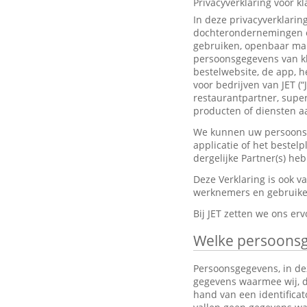
Privacyverklaring voor k
In deze privacyverklarin
dochterondernemingen en
gebruiken, openbaar mak
persoonsgegevens van kl
bestelwebsite, de app, h
voor bedrijven van JET (“
restaurantpartner, super
producten of diensten aa
We kunnen uw persoonsge
applicatie of het bestel
dergelijke Partner(s) h
Deze Verklaring is ook 
werknemers en gebruiker
Bij JET zetten we ons e
Welke persoons
Persoonsgegevens, in dez
gegevens waarmee wij, dir
hand van een identifica