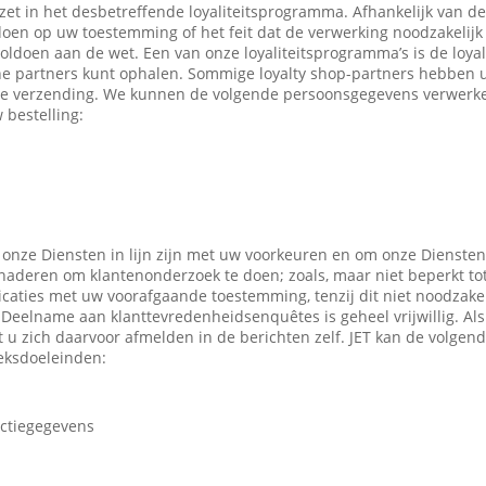
ezet in het desbetreffende loyaliteitsprogramma. Afhankelijk van 
en op uw toestemming of het feit dat de verwerking noodzakelijk 
oldoen aan de wet. Een van onze loyaliteitsprogramma’s is de loyal
ne partners kunt ophalen. Sommige loyalty shop-partners hebben
e verzending. We kunnen de volgende persoonsgegevens verwerken
 bestelling:
 onze Diensten in lijn zijn met uw voorkeuren en om onze Diensten
enaderen om klantenonderzoek te doen; zoals, maar niet beperkt to
caties met uw voorafgaande toestemming, tenzij dit niet noodzakeli
 Deelname aan klanttevredenheidsenquêtes is geheel vrijwillig. Al
t u zich daarvoor afmelden in de berichten zelf. JET kan de volge
eksdoeleinden:
actiegegevens