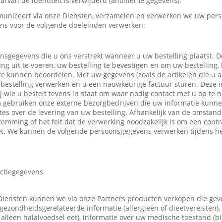
rvan de identiteit is verwijderd (anonieme gegevens).
uniceert via onze Diensten, verzamelen en verwerken we uw pers
ns voor de volgende doeleinden verwerken:
nsgegevens die u ons verstrekt wanneer u uw bestelling plaatst.
ing uit te voeren, uw bestelling te bevestigen en om uw bestelling,
 te kunnen beoordelen. Met uw gegevens (zoals de artikelen die u
bestelling verwerken en u een nauwkeurige factuur sturen. Deze in
ij wie u bestelt tevens in staat om waar nodig contact met u op t
m gebruiken onze externe bezorgbedrijven die uw informatie kunn
tes over de levering van uw bestelling. Afhankelijk van de omsta
emming of het feit dat de verwerking noodzakelijk is om een contr
t. We kunnen de volgende persoonsgegevens verwerken tijdens he
actiegegevens
Diensten kunnen we via onze Partners producten verkopen die ge
gezondheidsgerelateerde informatie (allergieën of dieetvereisten),
 u alleen halalvoedsel eet), informatie over uw medische toestand (b