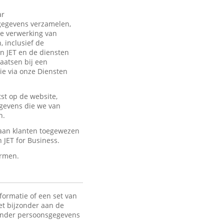
ar
sgegevens verzamelen,
de verwerking van
 inclusief de
an JET en de diensten
laatsen bij een
ie via onze Diensten
st op de website,
egevens die we van
n.
 aan klanten toegewezen
JET for Business.
ermen.
formatie of een set van
het bijzonder aan de
 Onder persoonsgegevens