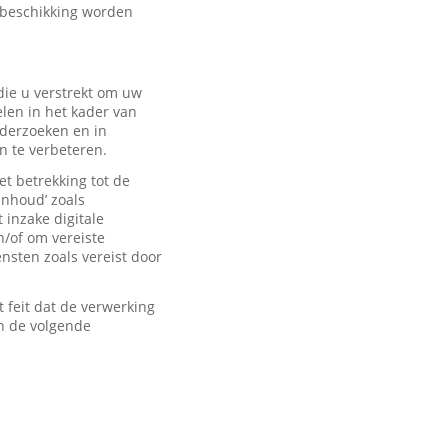
 beschikking worden
ie u verstrekt om uw
len in het kader van
derzoeken en in
n te verbeteren.
t betrekking tot de
inhoud’ zoals
 inzake digitale
n/of om vereiste
sten zoals vereist door
feit dat de verwerking
n de volgende