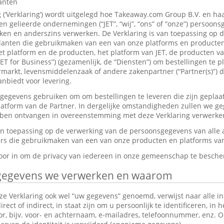
lanten
g (‘Verklaring’) wordt uitgelegd hoe Takeaway.com Group B.V. en ha
 gelieerde ondernemingen (“JET”, “wij”, “ons” of “onze”) persoon
en en anderszins verwerken. De Verklaring is van toepassing op 
anten die gebruikmaken van een van onze platforms en producten,
et platform en de producten, het platform van JET, de producten v
JET for Business”) (gezamenlijk, de “Diensten”) om bestellingen te p
markt, levensmiddelenzaak of andere zakenpartner (“Partner(s)”) d
nbiedt voor levering.
gevens gebruiken om om bestellingen te leveren die zijn geplaat
platform van de Partner. In dergelijke omstandigheden zullen we g
ebben ontvangen in overeenstemming met deze Verklaring verwerke
van toepassing op de verwerking van de persoonsgegevens van alle
s die gebruikmaken van een van onze producten en platforms van 
rvoor in om de privacy van iedereen in onze gemeenschap te besch
gegevens we verwerken en waarom
e Verklaring ook wel “uw gegevens” genoemd, verwijst naar alle in
ect of indirect, in staat zijn om u persoonlijk te identificeren, in 
tor, bijv. voor- en achternaam, e-mailadres, telefoonnummer, enz.