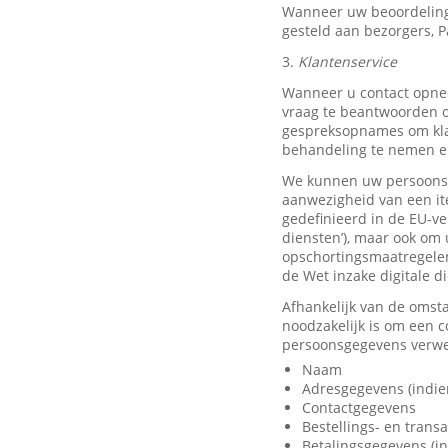
Wanneer uw beoordeling
gesteld aan bezorgers, P
3.
Klantenservice
Wanneer u contact opnee
vraag te beantwoorden o
gespreksopnames om klan
behandeling te nemen en
We kunnen uw persoonsge
aanwezigheid van een it
gedefinieerd in de EU-ve
diensten’), maar ook om 
opschortingsmaatregelen
de Wet inzake digitale d
Afhankelijk van de omst
noodzakelijk is om een 
persoonsgegevens verwer
Naam
Adresgegevens (indie
Contactgegevens
Bestellings- en trans
Betalingsgegevens (in