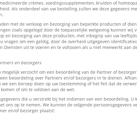
medicineerde crèmes, voedingssupplementen, kruiden of homeopat
heid. Als onderdeel van uw bestelling zullen we deze gegevens 
n.
den met de verkoop en bezorging van beperkte producten of dien
tingen zoals opgelegd door de toepasselijke wetgeving kunnen wij v
p en bezorging van deze producten, met inbegrip van uw leeftijds-
 u vragen om een geldig, door de overheid uitgegeven identificati
z’n Diensten uit te voeren en te voltooien als u niet meewerkt aan d
rtners en bezorgers
u mogelijk verzocht om een beoordeling van de Partner of bezorge
en beoordeling over Partners en/of bezorgers in te dienen. Afhank
e een beroep doen op uw toestemming of het feit dat de verwerk
e komen of om te voldoen aan de wet.
sgegevens die u verstrekt bij het indienen van een beoordeling. 
 met ons op te nemen. We kunnen de volgende persoonsgegevens 
ner en/of bezorger plaatst: