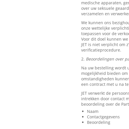
medische apparaten, ge
over uw seksuele geaard
verzamelen en verwerke
We kunnen ons bezighou
onze wettelijke verplich
toepassen voor de verkoo
Voor dit doel kunnen we
JET is niet verplicht om 
verificatieprocedure.
2.
Beoordelingen over pa
Na uw bestelling wordt 
mogelijkheid bieden om e
omstandigheden kunnen w
een contract met u na t
JET verwerkt de persoon
intrekken door contact
beoordeling over de Part
Naam
Contactgegevens
Beoordeling