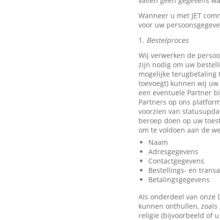
vallen geen gegevens waa
Wanneer u met JET comm
voor uw persoonsgegeve
1.
Bestelproces
Wij verwerken de persoo
zijn nodig om uw bestell
mogelijke terugbetaling
toevoegt) kunnen wij uw 
een eventuele Partner b
Partners op ons platfor
voorzien van statusupda
beroep doen op uw toest
om te voldoen aan de we
Naam
Adresgegevens
Contactgegevens
Bestellings- en trans
Betalingsgegevens
Als onderdeel van onze 
kunnen onthullen, zoals 
religie (bijvoorbeeld of