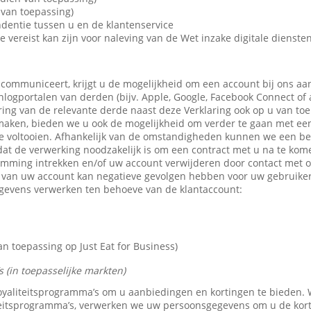
van toepassing)
dentie tussen u en de klantenservice
e vereist kan zijn voor naleving van de Wet inzake digitale dienste
 communiceert, krijgt u de mogelijkheid om een account bij ons aa
 inlogportalen van derden (bijv. Apple, Google, Facebook Connect of
ring van de relevante derde naast deze Verklaring ook op u van toe
maken, bieden we u ook de mogelijkheid om verder te gaan met een 
e voltooien. Afhankelijk van de omstandigheden kunnen we een b
dat de verwerking noodzakelijk is om een contract met u na te kom
emming intrekken en/of uw account verwijderen door contact met 
n van uw account kan negatieve gevolgen hebben voor uw gebruike
gevens verwerken ten behoeve van de klantaccount:
 toepassing op Just Eat for Business)
 (in toepasselijke markten)
 loyaliteitsprogramma’s om u aanbiedingen en kortingen te bieden
teitsprogramma’s, verwerken we uw persoonsgegevens om u de kor