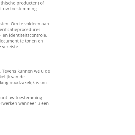
hische producten) of
met uw toestemming
sten. Om te voldoen aan
erificatieprocedures
 en identiteitscontrole.
edocument te tonen en
e vereiste
r. Tevens kunnen we u de
elijk van de
ing noodzakelijk is om
U kunt uw toestemming
verwerken wanneer u een